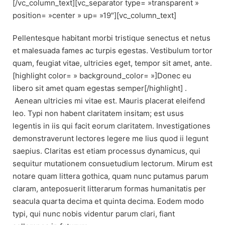
[/vc_column_text][vc_separator type= »transparent »
position= »center » up= »19″][vc_column_text]
Pellentesque habitant morbi tristique senectus et netus
et malesuada fames ac turpis egestas. Vestibulum tortor
quam, feugiat vitae, ultricies eget, tempor sit amet, ante.
[highlight color= » background_color= »]Donec eu
libero sit amet quam egestas semper[/highlight] .
Aenean ultricies mi vitae est. Mauris placerat eleifend
leo. Typi non habent claritatem insitam; est usus
legentis in iis qui facit eorum claritatem. Investigationes
demonstraverunt lectores legere me lius quod ii legunt
saepius. Claritas est etiam processus dynamicus, qui
sequitur mutationem consuetudium lectorum. Mirum est
notare quam littera gothica, quam nunc putamus parum
claram, anteposuerit litterarum formas humanitatis per
seacula quarta decima et quinta decima. Eodem modo
typi, qui nunc nobis videntur parum clari, fiant