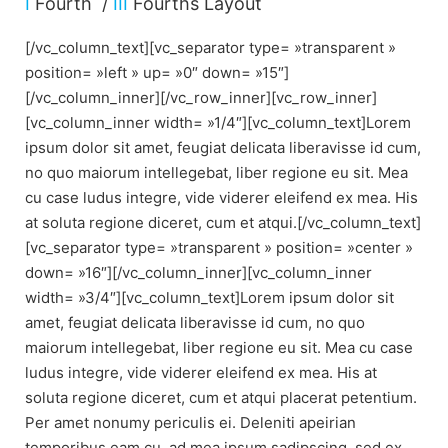
I
Fourth /
III
Fourths Layout
[/vc_column_text][vc_separator type= »transparent »
position= »left » up= »0″ down= »15″]
[/vc_column_inner][/vc_row_inner][vc_row_inner]
[vc_column_inner width= »1/4″][vc_column_text]Lorem
ipsum dolor sit amet, feugiat delicata liberavisse id cum,
no quo maiorum intellegebat, liber regione eu sit. Mea
cu case ludus integre, vide viderer eleifend ex mea. His
at soluta regione diceret, cum et atqui.[/vc_column_text]
[vc_separator type= »transparent » position= »center »
down= »16″][/vc_column_inner][vc_column_inner
width= »3/4″][vc_column_text]Lorem ipsum dolor sit
amet, feugiat delicata liberavisse id cum, no quo
maiorum intellegebat, liber regione eu sit. Mea cu case
ludus integre, vide viderer eleifend ex mea. His at
soluta regione diceret, cum et atqui placerat petentium.
Per amet nonumy periculis ei. Deleniti apeirian
temporibus eam cu, ad mea ipsum sadipscing, sed ex