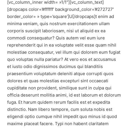
[vc_column_inner width= »1/1″][vc_column_text]
[dropcaps color=’#ffffff’ background_color=’#272727′
border_color= » type=’square’]U[/dropcaps]t enim ad
minima veniam, quis nostrum exercitationem ullam
corporis suscipit laboriosam, nisi ut aliquid ex ea
commodi consequatur? Quis autem vel eum iure
reprehenderit qui in ea voluptate velit esse quam nihil
molestiae consequatur, vel illum qui dolorem eum fugiat
quo voluptas nulla pariatur? At vero eos et accusamus
et iusto odio dignissimos ducimus qui blanditiis
praesentium voluptatum deleniti atque corrupti quos
dolores et quas molestias excepturi sint occaecati
cupiditate non provident, similique sunt in culpa qui
officia deserunt mollitia animi, id est laborum et dolorum
fuga. Et harum quidem rerum facilis est et expedita
distinctio. Nam libero tempore, cum soluta nobis est
eligendi optio cumque nihil impedit quo minus id quod
maxime placeat facere. Typi non habent claritatem