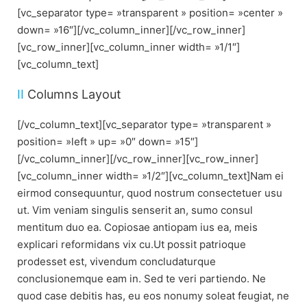
[vc_separator type= »transparent » position= »center »
down= »16″][/vc_column_inner][/vc_row_inner]
[vc_row_inner][vc_column_inner width= »1/1″]
[vc_column_text]
II
Columns Layout
[/vc_column_text][vc_separator type= »transparent »
position= »left » up= »0″ down= »15″]
[/vc_column_inner][/vc_row_inner][vc_row_inner]
[vc_column_inner width= »1/2″][vc_column_text]Nam ei
eirmod consequuntur, quod nostrum consectetuer usu
ut. Vim veniam singulis senserit an, sumo consul
mentitum duo ea. Copiosae antiopam ius ea, meis
explicari reformidans vix cu.Ut possit patrioque
prodesset est, vivendum concludaturque
conclusionemque eam in. Sed te veri partiendo. Ne
quod case debitis has, eu eos nonumy soleat feugiat, ne