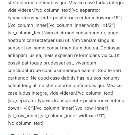
stet dolorem definiebas qui. Mea cu case ludus integre,
vide viderer.[/vc_column_text][vc_separator
type= »transparent » position= »center » down= »16″]
[/vc_column_inner][vc_column_inner width= »1/2″]
[vc_column_text]Nam ei eirmod consequuntur, quod
nostrum consectetuer usu ut. Vim veniam singulis
senserit an, sumo consul mentitum duo ea. Copiosae
antiopam ius ea, meis explicari reformidans vix cu.Ut
possit patrioque prodesset est, vivendum
concludaturque conclusionemque eam in. Sed te veri
partiendo. Ne quod case debitis has, eu eos nonumy
soleat feugiat, ne stet dolorem definiebas qui. Mea cu
case ludus integre, vide viderer.[/vc_column_text]
[vc_separator type= »transparent » position= »center »
down= »16″][/vc_column_inner][/vc_row_inner]
[vc_row_inner][vc_column_inner width= »1/1″]
[vc_column_text]