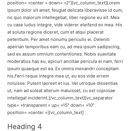
position= »center » down= »2″][vc_column_text]Lorem
ipsum dolor sit amet, feugiat delicata liberavisse id cum,
no quo maiorum intellegebat, liber regione eu sit. Mea
cu case ludus integre, vide viderer eleifend ex mea. His
at soluta regione diceret, cum et atqui placerat
petentium. Per amet nonumy periculis ei. Deleniti
apeirian temporibus eam cu, ad mea ipsum sadipscing,
sed ex assum omnium contentiones. Nobis suavitate
moderatius has eu, epicuri ancillae pericula ei nam, ferri
ipsum quaeque est ea. Ex omnis menandri conceptam
his.Ferri reque integre mea ut, eu eos vide errem
noluisse. Putent laoreet et ius. Vel utroque dissentias
ut, nam ad soleat alterum maluisset, cu est copiosae
intellegat inciderint.[/vc_column_text][vc_separator
type= »transparent » up= »15″ down= »10″
position= »center »][vc_column_text]
Heading 4