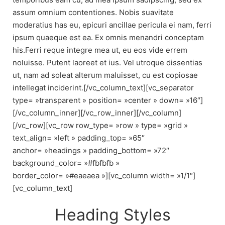
assum omnium contentiones. Nobis suavitate
moderatius has eu, epicuri ancillae pericula ei nam, ferri
ipsum quaeque est ea. Ex omnis menandri conceptam
his.Ferri reque integre mea ut, eu eos vide errem
noluisse. Putent laoreet et ius. Vel utroque dissentias
ut, nam ad soleat alterum maluisset, cu est copiosae
intellegat inciderint.[/vc_column_text][vc_separator
type= »transparent » position= »center » down= »16″]
[/vc_column_inner][/vc_row_inner][/vc_column]
[/vc_row][vc_row row_type= »row » type= »grid »
text_align= »left » padding_top= »65″
anchor= »headings » padding_bottom= »72″
background_color= »#fbfbfb »
border_color= »#eaeaea »][vc_column width= »1/1″]
[vc_column_text]
Heading Styles