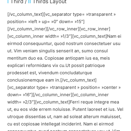
I
Third /
II
Thirds Layout
[/vc_column_text][vc_separator type= »transparent »
position= »left » up= »0″ down= »15″]
[/vc_column_inner][/vc_row_inner][vc_row_inner]
[vc_column_inner width= »1/3″][vc_column_text]Nam ei
eirmod consequuntur, quod nostrum consectetuer usu
ut. Vim veniam singulis senserit an, sumo consul
mentitum duo ea. Copiosae antiopam ius ea, meis
explicari reformidans vix cu.Ut possit patrioque
prodesset est, vivendum concludaturque
conclusionemque eam in.[/vc_column_text]
[vc_separator type= »transparent » position= »center »
down= »16″][/vc_column_inner][vc_column_inner
width= »2/3″][vc_column_text]Ferri reque integre mea
ut, eu eos vide errem noluisse. Putent laoreet et ius. Vel
utroque dissentias ut, nam ad soleat alterum maluisset,
cu est copiosae intellegat inciderint. Nam ei eirmod