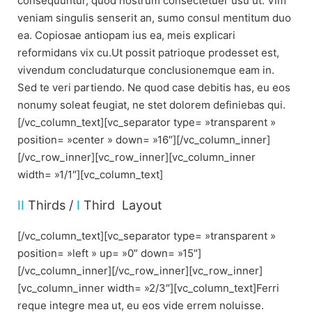
consequuntur, quod nostrum consectetuer usu ut. Vim
veniam singulis senserit an, sumo consul mentitum duo
ea. Copiosae antiopam ius ea, meis explicari
reformidans vix cu.Ut possit patrioque prodesset est,
vivendum concludaturque conclusionemque eam in.
Sed te veri partiendo. Ne quod case debitis has, eu eos
nonumy soleat feugiat, ne stet dolorem definiebas qui.
[/vc_column_text][vc_separator type= »transparent »
position= »center » down= »16″][/vc_column_inner]
[/vc_row_inner][vc_row_inner][vc_column_inner
width= »1/1″][vc_column_text]
II
Thirds /
I
Third Layout
[/vc_column_text][vc_separator type= »transparent »
position= »left » up= »0″ down= »15″]
[/vc_column_inner][/vc_row_inner][vc_row_inner]
[vc_column_inner width= »2/3″][vc_column_text]Ferri
reque integre mea ut, eu eos vide errem noluisse.