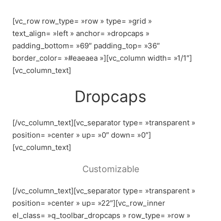
Skip
to
[vc_row row_type= »row » type= »grid »
content
text_align= »left » anchor= »dropcaps »
padding_bottom= »69″ padding_top= »36″
border_color= »#eaeaea »][vc_column width= »1/1″]
[vc_column_text]
Dropcaps
[/vc_column_text][vc_separator type= »transparent »
position= »center » up= »0″ down= »0″]
[vc_column_text]
Customizable
[/vc_column_text][vc_separator type= »transparent »
position= »center » up= »22″][vc_row_inner
el_class= »q_toolbar_dropcaps » row_type= »row »