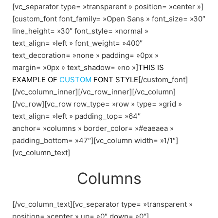
[vc_separator type= »transparent » position= »center »]
[custom_font font_family= »Open Sans » font_size= »30″
line_height= »30″ font_style= »normal »
text_align= »left » font_weight= »400″
text_decoration= »none » padding= »0px »
margin= »0px » text_shadow= »no »]
THIS IS
EXAMPLE OF
CUSTOM
FONT STYLE
[/custom_font]
[/vc_column_inner][/vc_row_inner][/vc_column]
[/vc_row][vc_row row_type= »row » type= »grid »
text_align= »left » padding_top= »64″
anchor= »columns » border_color= »#eaeaea »
padding_bottom= »47″][vc_column width= »1/1″]
[vc_column_text]
Columns
[/vc_column_text][vc_separator type= »transparent »
position= »center » up= »0″ down= »0″]