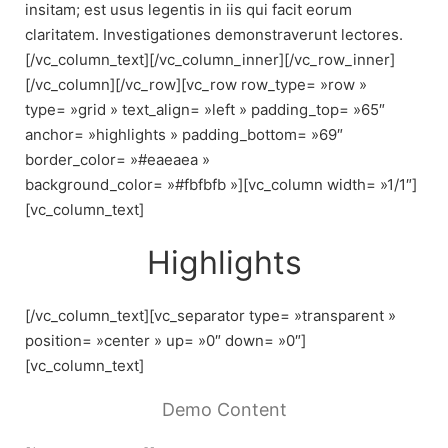
insitam; est usus legentis in iis qui facit eorum
claritatem. Investigationes demonstraverunt lectores.
[/vc_column_text][/vc_column_inner][/vc_row_inner]
[/vc_column][/vc_row][vc_row row_type= »row »
type= »grid » text_align= »left » padding_top= »65″
anchor= »highlights » padding_bottom= »69″
border_color= »#eaeaea »
background_color= »#fbfbfb »][vc_column width= »1/1″]
[vc_column_text]
Highlights
[/vc_column_text][vc_separator type= »transparent »
position= »center » up= »0″ down= »0″]
[vc_column_text]
Demo Content