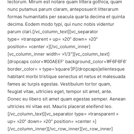
lectorum. Mirum est notare quam littera gothica, quam
nunc putamus parum claram, anteposuerit litterarum
formas humanitatis per seacula quarta decima et quinta
decima. Eodem modo typi, qui nunc nobis videntur
parum clari.[/vc_column_text][vc_separator
type= »transparent » up= »20″ down= »20″
position= »center »][/vc_column_inner]
[vc_column_inner width= »1/3″][vc_column_text]
[dropcaps color=’#00AEEF’ background_color=’#F6F6F6′
border_color= » type=’square’]P[/dropcaps]ellentesque
habitant morbi tristique senectus et netus et malesuada
fames ac turpis egestas. Vestibulum tortor quam,
feugiat vitae, ultricies eget, tempor sit amet, ante.
Donec eu libero sit amet quam egestas semper. Aenean
ultricies mi vitae est. Mauris placerat eleifend leo.
[/vc_column_text][vc_separator type= »transparent »
up= »20″ down= »20″ position= »center »]
[/vc_column_inner][/vc_row_inner][vc_row_inner]