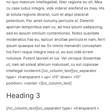
no quo maiorum intellegebat, liber regione eu sit. Mea
cu case ludus integre, vide viderer eleifend ex mea. His
at soluta regione diceret, cum et atqui placerat
petentium. Per amet nonumy periculis ei. Deleniti
apeirian temporibus eam cu, ad mea ipsum sadipscing,
sed ex assum omnium contentiones. Nobis suavitate
moderatius has eu, epicuri ancillae pericula ei nam, ferri
ipsum quaeque est ea. Ex omnis menandri conceptam
his.Ferri reque integre mea ut, eu eos vide errem
noluisse. Putent laoreet et ius. Vel utroque dissentias
ut, nam ad soleat alterum maluisset, cu est copiosae
intellegat inciderint.[/vc_column_text][vc_separator
type= »transparent » up= »15″ down= »10″
position= »center »][vc_column_text]
Heading 3
[/vc_column_text][vc_separator type= »transparent »