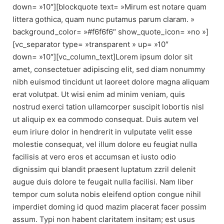
down= »10″][blockquote text= »Mirum est notare quam
littera gothica, quam nunc putamus parum claram. »
background_color= »#f6f6f6″ show_quote_icon= »no »]
[vc_separator type= »transparent » up= »10″
down= »10″][vc_column_text]Lorem ipsum dolor sit
amet, consectetuer adipiscing elit, sed diam nonummy
nibh euismod tincidunt ut laoreet dolore magna aliquam
erat volutpat. Ut wisi enim ad minim veniam, quis
nostrud exerci tation ullamcorper suscipit lobortis nisl
ut aliquip ex ea commodo consequat. Duis autem vel
eum iriure dolor in hendrerit in vulputate velit esse
molestie consequat, vel illum dolore eu feugiat nulla
facilisis at vero eros et accumsan et iusto odio
dignissim qui blandit praesent luptatum zzril delenit
augue duis dolore te feugait nulla facilisi. Nam liber
tempor cum soluta nobis eleifend option congue nihil
imperdiet doming id quod mazim placerat facer possim
assum. Typi non habent claritatem insitam; est usus