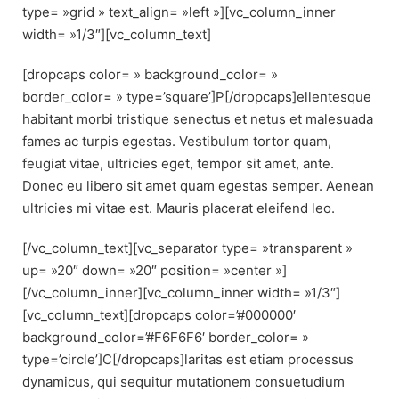
type= »grid » text_align= »left »][vc_column_inner
width= »1/3″][vc_column_text]
[dropcaps color= » background_color= »
border_color= » type=’square’]P[/dropcaps]ellentesque
habitant morbi tristique senectus et netus et malesuada
fames ac turpis egestas. Vestibulum tortor quam,
feugiat vitae, ultricies eget, tempor sit amet, ante.
Donec eu libero sit amet quam egestas semper. Aenean
ultricies mi vitae est. Mauris placerat eleifend leo.
[/vc_column_text][vc_separator type= »transparent »
up= »20″ down= »20″ position= »center »]
[/vc_column_inner][vc_column_inner width= »1/3″]
[vc_column_text][dropcaps color=’#000000′
background_color=’#F6F6F6′ border_color= »
type=’circle’]C[/dropcaps]laritas est etiam processus
dynamicus, qui sequitur mutationem consuetudium