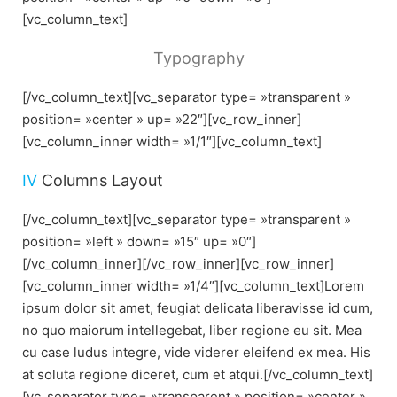
[vc_column_text]
Typography
[/vc_column_text][vc_separator type= »transparent »
position= »center » up= »22″][vc_row_inner]
[vc_column_inner width= »1/1″][vc_column_text]
IV
Columns Layout
[/vc_column_text][vc_separator type= »transparent »
position= »left » down= »15″ up= »0″]
[/vc_column_inner][/vc_row_inner][vc_row_inner]
[vc_column_inner width= »1/4″][vc_column_text]Lorem
ipsum dolor sit amet, feugiat delicata liberavisse id cum,
no quo maiorum intellegebat, liber regione eu sit. Mea
cu case ludus integre, vide viderer eleifend ex mea. His
at soluta regione diceret, cum et atqui.[/vc_column_text]
[vc_separator type= »transparent » position= »center »