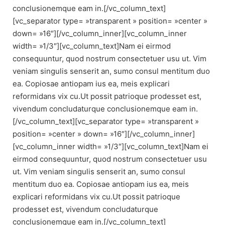
conclusionemque eam in.[/vc_column_text]
[vc_separator type= »transparent » position= »center »
down= »16″][/vc_column_inner][vc_column_inner
width= »1/3″][vc_column_text]Nam ei eirmod
consequuntur, quod nostrum consectetuer usu ut. Vim
veniam singulis senserit an, sumo consul mentitum duo
ea. Copiosae antiopam ius ea, meis explicari
reformidans vix cu.Ut possit patrioque prodesset est,
vivendum concludaturque conclusionemque eam in.
[/vc_column_text][vc_separator type= »transparent »
position= »center » down= »16″][/vc_column_inner]
[vc_column_inner width= »1/3″][vc_column_text]Nam ei
eirmod consequuntur, quod nostrum consectetuer usu
ut. Vim veniam singulis senserit an, sumo consul
mentitum duo ea. Copiosae antiopam ius ea, meis
explicari reformidans vix cu.Ut possit patrioque
prodesset est, vivendum concludaturque
conclusionemque eam in.[/vc_column_text]