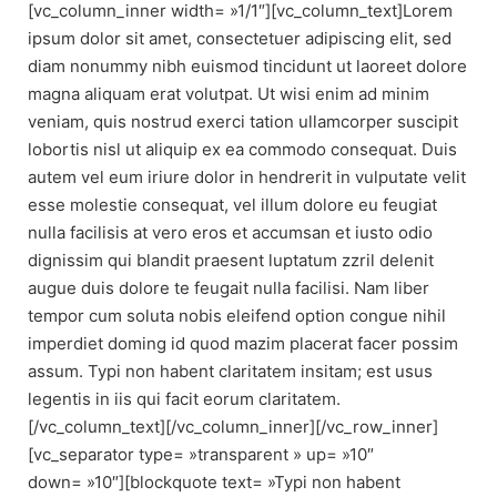
[vc_column_inner width= »1/1″][vc_column_text]Lorem
ipsum dolor sit amet, consectetuer adipiscing elit, sed
diam nonummy nibh euismod tincidunt ut laoreet dolore
magna aliquam erat volutpat. Ut wisi enim ad minim
veniam, quis nostrud exerci tation ullamcorper suscipit
lobortis nisl ut aliquip ex ea commodo consequat. Duis
autem vel eum iriure dolor in hendrerit in vulputate velit
esse molestie consequat, vel illum dolore eu feugiat
nulla facilisis at vero eros et accumsan et iusto odio
dignissim qui blandit praesent luptatum zzril delenit
augue duis dolore te feugait nulla facilisi. Nam liber
tempor cum soluta nobis eleifend option congue nihil
imperdiet doming id quod mazim placerat facer possim
assum. Typi non habent claritatem insitam; est usus
legentis in iis qui facit eorum claritatem.
[/vc_column_text][/vc_column_inner][/vc_row_inner]
[vc_separator type= »transparent » up= »10″
down= »10″][blockquote text= »Typi non habent