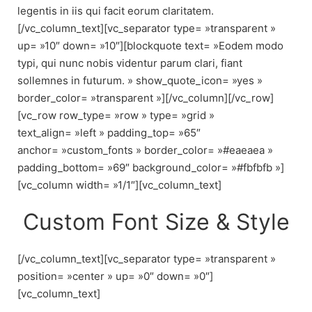
legentis in iis qui facit eorum claritatem.
[/vc_column_text][vc_separator type= »transparent »
up= »10″ down= »10″][blockquote text= »Eodem modo
typi, qui nunc nobis videntur parum clari, fiant
sollemnes in futurum. » show_quote_icon= »yes »
border_color= »transparent »][/vc_column][/vc_row]
[vc_row row_type= »row » type= »grid »
text_align= »left » padding_top= »65″
anchor= »custom_fonts » border_color= »#eaeaea »
padding_bottom= »69″ background_color= »#fbfbfb »]
[vc_column width= »1/1″][vc_column_text]
Custom Font Size & Style
[/vc_column_text][vc_separator type= »transparent »
position= »center » up= »0″ down= »0″]
[vc_column_text]