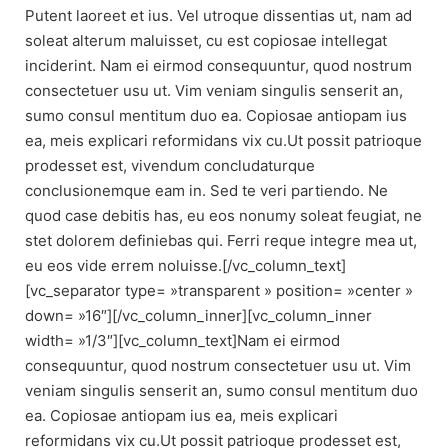
Putent laoreet et ius. Vel utroque dissentias ut, nam ad
soleat alterum maluisset, cu est copiosae intellegat
inciderint. Nam ei eirmod consequuntur, quod nostrum
consectetuer usu ut. Vim veniam singulis senserit an,
sumo consul mentitum duo ea. Copiosae antiopam ius
ea, meis explicari reformidans vix cu.Ut possit patrioque
prodesset est, vivendum concludaturque
conclusionemque eam in. Sed te veri partiendo. Ne
quod case debitis has, eu eos nonumy soleat feugiat, ne
stet dolorem definiebas qui. Ferri reque integre mea ut,
eu eos vide errem noluisse.[/vc_column_text]
[vc_separator type= »transparent » position= »center »
down= »16″][/vc_column_inner][vc_column_inner
width= »1/3″][vc_column_text]Nam ei eirmod
consequuntur, quod nostrum consectetuer usu ut. Vim
veniam singulis senserit an, sumo consul mentitum duo
ea. Copiosae antiopam ius ea, meis explicari
reformidans vix cu.Ut possit patrioque prodesset est,