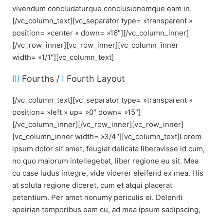
vivendum concludaturque conclusionemque eam in.
[/vc_column_text][vc_separator type= »transparent »
position= »center » down= »16″][/vc_column_inner]
[/vc_row_inner][vc_row_inner][vc_column_inner
width= »1/1″][vc_column_text]
III
Fourths /
I
Fourth Layout
[/vc_column_text][vc_separator type= »transparent »
position= »left » up= »0″ down= »15″]
[/vc_column_inner][/vc_row_inner][vc_row_inner]
[vc_column_inner width= »3/4″][vc_column_text]Lorem
ipsum dolor sit amet, feugiat delicata liberavisse id cum,
no quo maiorum intellegebat, liber regione eu sit. Mea
cu case ludus integre, vide viderer eleifend ex mea. His
at soluta regione diceret, cum et atqui placerat
petentium. Per amet nonumy periculis ei. Deleniti
apeirian temporibus eam cu, ad mea ipsum sadipscing,