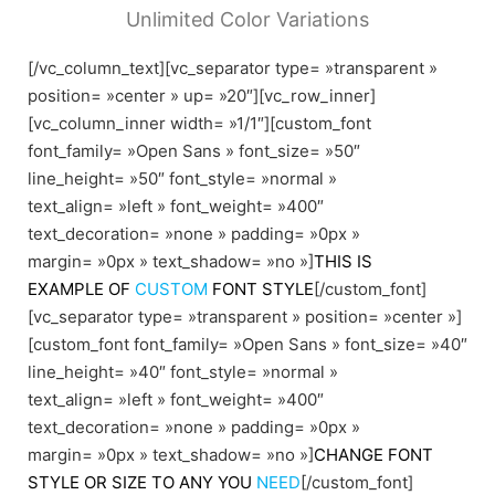
Unlimited Color Variations
[/vc_column_text][vc_separator type= »transparent »
position= »center » up= »20″][vc_row_inner]
[vc_column_inner width= »1/1″][custom_font
font_family= »Open Sans » font_size= »50″
line_height= »50″ font_style= »normal »
text_align= »left » font_weight= »400″
text_decoration= »none » padding= »0px »
margin= »0px » text_shadow= »no »]
THIS IS
EXAMPLE OF
CUSTOM
FONT STYLE
[/custom_font]
[vc_separator type= »transparent » position= »center »]
[custom_font font_family= »Open Sans » font_size= »40″
line_height= »40″ font_style= »normal »
text_align= »left » font_weight= »400″
text_decoration= »none » padding= »0px »
margin= »0px » text_shadow= »no »]
CHANGE FONT
STYLE OR SIZE TO ANY YOU
NEED
[/custom_font]