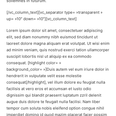
sollemnes in futurum.
[/vc_column_text][vc_separator type= »transparent »
up= »10″ down= »10″][vc_column_text]
Lorem ipsum dolor sit amet, consectetuer adipiscing
elit, sed diam nonummy nibh euismod tincidunt ut
laoreet dolore magna aliquam erat volutpat. Ut wisi enim
ad minim veniam, quis nostrud exerci tation ullamcorper
suscipit lobortis nisl ut aliquip ex ea commodo
consequat. [highlight color= »
background_color= »]Duis autem vel eum iriure dolor in
hendrerit in vulputate velit esse molestie
consequat[/highlight], vel illum dolore eu feugiat nulla
facilisis at vero eros et accumsan et iusto odio
dignissim qui blandit praesent luptatum zzril delenit
augue duis dolore te feugait nulla facilisi. Nam liber
tempor cum soluta nobis eleifend option congue nihil
imperdiet doming id quod mazim placerat facer possim