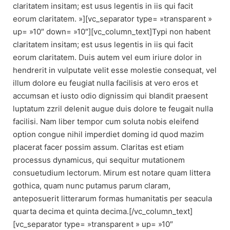
claritatem insitam; est usus legentis in iis qui facit
eorum claritatem. »][vc_separator type= »transparent »
up= »10″ down= »10″][vc_column_text]
Typi non habent
claritatem insitam; est usus legentis in iis qui facit
eorum claritatem. Duis autem vel eum iriure dolor in
hendrerit in vulputate velit esse molestie consequat, vel
illum dolore eu feugiat nulla facilisis at vero eros et
accumsan et iusto odio dignissim qui blandit praesent
luptatum zzril delenit augue duis dolore te feugait nulla
facilisi. Nam liber tempor cum soluta nobis eleifend
option congue nihil imperdiet doming id quod mazim
placerat facer possim assum.
Claritas est etiam
processus dynamicus, qui sequitur mutationem
consuetudium lectorum. Mirum est notare quam littera
gothica, quam nunc putamus parum claram,
anteposuerit litterarum formas humanitatis per seacula
quarta decima et quinta decima.
[/vc_column_text]
[vc_separator type= »transparent » up= »10″