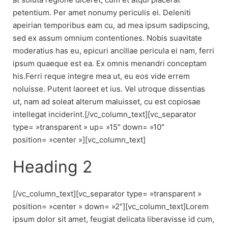
petentium. Per amet nonumy periculis ei. Deleniti
apeirian temporibus eam cu, ad mea ipsum sadipscing,
sed ex assum omnium contentiones. Nobis suavitate
moderatius has eu, epicuri ancillae pericula ei nam, ferri
ipsum quaeque est ea. Ex omnis menandri conceptam
his.Ferri reque integre mea ut, eu eos vide errem
noluisse. Putent laoreet et ius. Vel utroque dissentias
ut, nam ad soleat alterum maluisset, cu est copiosae
intellegat inciderint.[/vc_column_text][vc_separator
type= »transparent » up= »15″ down= »10″
position= »center »][vc_column_text]
Heading 2
[/vc_column_text][vc_separator type= »transparent »
position= »center » down= »2″][vc_column_text]Lorem
ipsum dolor sit amet, feugiat delicata liberavisse id cum,