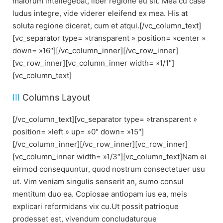
maiorum intellegebat, liber regione eu sit. Mea cu case
ludus integre, vide viderer eleifend ex mea. His at
soluta regione diceret, cum et atqui.[/vc_column_text]
[vc_separator type= »transparent » position= »center »
down= »16″][/vc_column_inner][/vc_row_inner]
[vc_row_inner][vc_column_inner width= »1/1″]
[vc_column_text]
III
Columns Layout
[/vc_column_text][vc_separator type= »transparent »
position= »left » up= »0″ down= »15″]
[/vc_column_inner][/vc_row_inner][vc_row_inner]
[vc_column_inner width= »1/3″][vc_column_text]Nam ei
eirmod consequuntur, quod nostrum consectetuer usu
ut. Vim veniam singulis senserit an, sumo consul
mentitum duo ea. Copiosae antiopam ius ea, meis
explicari reformidans vix cu.Ut possit patrioque
prodesset est, vivendum concludaturque