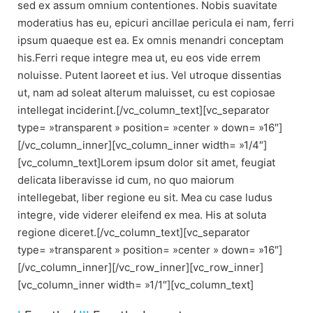
sed ex assum omnium contentiones. Nobis suavitate
moderatius has eu, epicuri ancillae pericula ei nam, ferri
ipsum quaeque est ea. Ex omnis menandri conceptam
his.Ferri reque integre mea ut, eu eos vide errem
noluisse. Putent laoreet et ius. Vel utroque dissentias
ut, nam ad soleat alterum maluisset, cu est copiosae
intellegat inciderint.[/vc_column_text][vc_separator
type= »transparent » position= »center » down= »16″]
[/vc_column_inner][vc_column_inner width= »1/4″]
[vc_column_text]Lorem ipsum dolor sit amet, feugiat
delicata liberavisse id cum, no quo maiorum
intellegebat, liber regione eu sit. Mea cu case ludus
integre, vide viderer eleifend ex mea. His at soluta
regione diceret.[/vc_column_text][vc_separator
type= »transparent » position= »center » down= »16″]
[/vc_column_inner][/vc_row_inner][vc_row_inner]
[vc_column_inner width= »1/1″][vc_column_text]