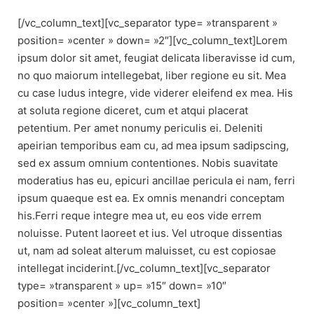
[/vc_column_text][vc_separator type= »transparent »
position= »center » down= »2″][vc_column_text]Lorem
ipsum dolor sit amet, feugiat delicata liberavisse id cum,
no quo maiorum intellegebat, liber regione eu sit. Mea
cu case ludus integre, vide viderer eleifend ex mea. His
at soluta regione diceret, cum et atqui placerat
petentium. Per amet nonumy periculis ei. Deleniti
apeirian temporibus eam cu, ad mea ipsum sadipscing,
sed ex assum omnium contentiones. Nobis suavitate
moderatius has eu, epicuri ancillae pericula ei nam, ferri
ipsum quaeque est ea. Ex omnis menandri conceptam
his.Ferri reque integre mea ut, eu eos vide errem
noluisse. Putent laoreet et ius. Vel utroque dissentias
ut, nam ad soleat alterum maluisset, cu est copiosae
intellegat inciderint.[/vc_column_text][vc_separator
type= »transparent » up= »15″ down= »10″
position= »center »][vc_column_text]