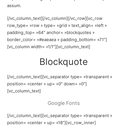
assum.
[/vc_column_text][/vc_column][/vc_row][vc_row
row_type= »row » type= »grid » text_align= »left »
padding_top= »64″ anchor= »blockquotes »
border_color= »#eaeaea » padding_bottom= »71″]
[vc_column width= »1/1″][vc_column_text]
Blockquote
[/vc_column_text][vc_separator type= »transparent »
position= »center » up= »0″ down= »0″]
[vc_column_text]
Google Fonts
[/vc_column_text][vc_separator type= »transparent »
position= »center » up= »18″][vc_row_inner]