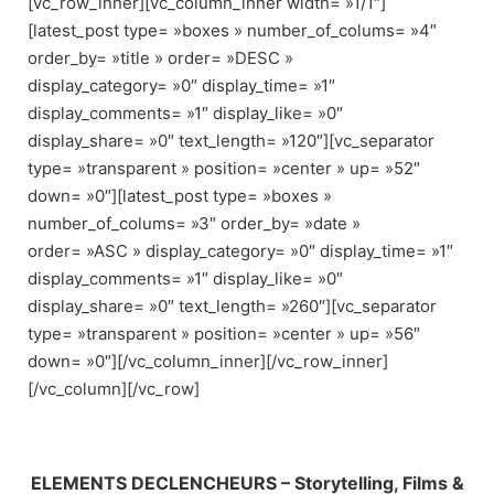
[vc_row_inner][vc_column_inner width= »1/1″]
[latest_post type= »boxes » number_of_colums= »4″
order_by= »title » order= »DESC »
display_category= »0″ display_time= »1″
display_comments= »1″ display_like= »0″
display_share= »0″ text_length= »120″][vc_separator
type= »transparent » position= »center » up= »52″
down= »0″][latest_post type= »boxes »
number_of_colums= »3″ order_by= »date »
order= »ASC » display_category= »0″ display_time= »1″
display_comments= »1″ display_like= »0″
display_share= »0″ text_length= »260″][vc_separator
type= »transparent » position= »center » up= »56″
down= »0″][/vc_column_inner][/vc_row_inner]
[/vc_column][/vc_row]
ELEMENTS DECLENCHEURS – Storytelling, Films &