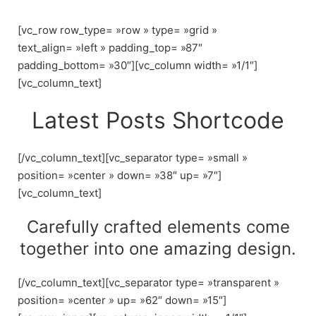
Skip
to
[vc_row row_type= »row » type= »grid »
content
text_align= »left » padding_top= »87″
padding_bottom= »30″][vc_column width= »1/1″]
[vc_column_text]
Latest Posts Shortcode
[/vc_column_text][vc_separator type= »small »
position= »center » down= »38″ up= »7″]
[vc_column_text]
Carefully crafted elements come
together into one amazing design.
[/vc_column_text][vc_separator type= »transparent »
position= »center » up= »62″ down= »15″]