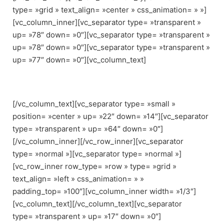
type= »grid » text_align= »center » css_animation= » »]
[vc_column_inner][vc_separator type= »transparent »
up= »78″ down= »0″][vc_separator type= »transparent »
up= »78″ down= »0″][vc_separator type= »transparent »
up= »77″ down= »0″][vc_column_text]
Coming Soon
[/vc_column_text][vc_separator type= »small »
position= »center » up= »22″ down= »14″][vc_separator
type= »transparent » up= »64″ down= »0″]
[/vc_column_inner][/vc_row_inner][vc_separator
type= »normal »][vc_separator type= »normal »]
[vc_row_inner row_type= »row » type= »grid »
text_align= »left » css_animation= » »
padding_top= »100″][vc_column_inner width= »1/3″]
[vc_column_text][/vc_column_text][vc_separator
type= »transparent » up= »17″ down= »0″]