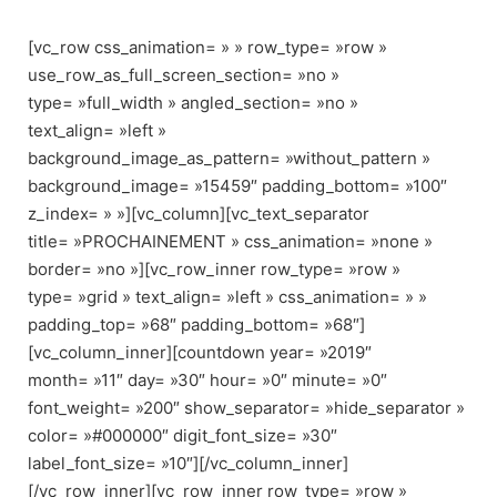
Skip
to
[vc_row css_animation= » » row_type= »row »
content
use_row_as_full_screen_section= »no »
type= »full_width » angled_section= »no »
text_align= »left »
background_image_as_pattern= »without_pattern »
background_image= »15459″ padding_bottom= »100″
z_index= » »][vc_column][vc_text_separator
title= »PROCHAINEMENT » css_animation= »none »
border= »no »][vc_row_inner row_type= »row »
type= »grid » text_align= »left » css_animation= » »
padding_top= »68″ padding_bottom= »68″]
[vc_column_inner][countdown year= »2019″
month= »11″ day= »30″ hour= »0″ minute= »0″
font_weight= »200″ show_separator= »hide_separator »
color= »#000000″ digit_font_size= »30″
label_font_size= »10″][/vc_column_inner]
[/vc_row_inner][vc_row_inner row_type= »row »