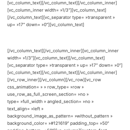
[vc_column_text][/vc_column_text][/vc_column_inner]
[vc_column_inner width= »1/3″][vc_column_text]
[/vc_column_text][vc_separator type= »transparent »
up= »17″ down= »0″][vc_column_text]
.
[/vc_column_text][/vc_column_inner][vc_column_inner
width= »1/3″][vc_column_text][/vc_column_text]
[vc_separator type= »transparent » up= »17″ down= »0″]
[vc_column_text][/vc_column_text][/vc_column_inner]
[/vc_row_inner][/vc_column][/vc_row][vc_row
css_animation= » » row_type= »row »
use_row_as_full_screen_section= »no »
type= »full_width » angled_section= »no »
text_align= »left »
background_image_as_pattern= »without_pattern »
background_color= »#121619″ padding_top= »50″